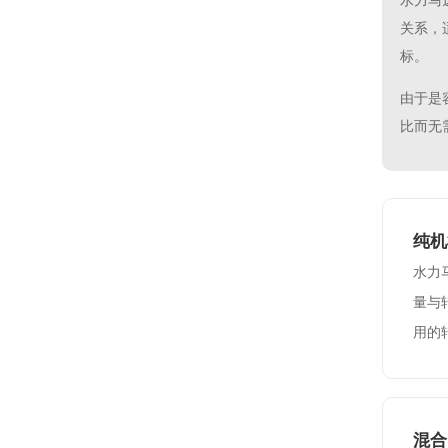
水力马
关系，
标。
由于是
比而无
纯机
水力
量与
用的
混合