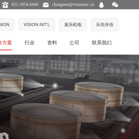
021-5954-6666
changmei@visioninc.cn
ISION
VISION INT'L
速乐机电
乐兆传动
决方案
行业
资料
公司
联系我们