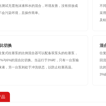
比测试无需泡沫液和水的混合，环境友善，没有排放成
不
不会污染环境，且操作简单。
采
及
比切换
混
往复式柱塞泵的比例混合器可以配备双泵头的柱塞泵，
往复
3%与6%的混合比切换。当运行于3%时，只有一台泵输
回流
沫液，另一台泵则处于冲洗状态，以防止柱塞高温。
比的
3
产品