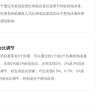
同于通过压差混合型比例混合器仅适用于特定的泡沫液，
用柱塞泵的机械泵入式比例混合器混合比不受泡沫液种类
粘度的影响。
合比调节
式柱塞泵有3个柱塞，可以通过使1个或2个柱塞的泡沫液
，实现2%或1%的混合比，从而实现1%、2%及3%混合
调节。结合混合比切换，可以实现0.3%、0.7%、1%及
%的混合比调节，特别适合于移动应用。