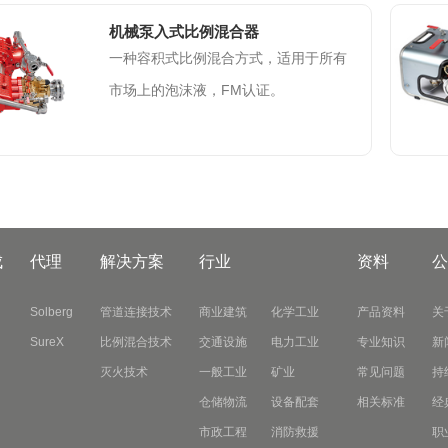
机械泵入式比例混合器
一种容积式比例混合方式，适用于所有
市场上的泡沫液，FM认证。
成
代理
解决方案
行业
资料
公
Solberg
管道连接技术
商业建筑
化学工业
产品资料
关
SureX
比例混合技术
交通设施
电力工业
专业知识
新
灭火技术
一般工业
矿业
常见问题
持
仓储物流
设备配套
相关标准
经
市政工程
消防救援
职