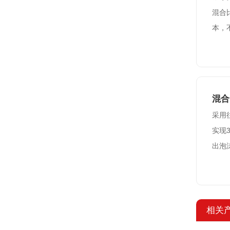
混合
本，
混合
采用
实现
出泡
相关