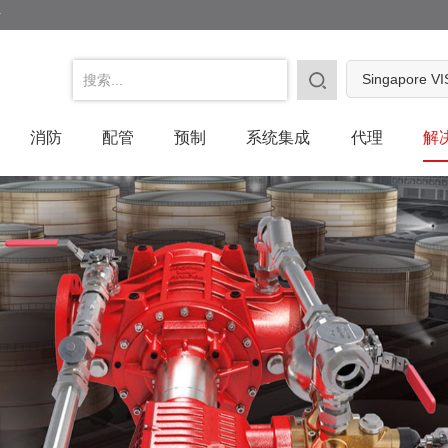
号
Singapore V
消防
配管
预制
系统集成
代理
解